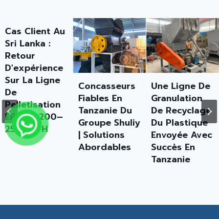
Concasseurs
Une Ligne De
Ligne De
Fiables En
Granulation
Lavage De
Tanzanie Du
De Recyclage
Bouteilles En
Groupe Shuliy
Du Plastique
PET Et
| Solutions
Envoyée Avec
Granulateur
Abordables
Succès En
En Plastique
Tanzanie
Pp Pe
Expédiés Au
Nigeria