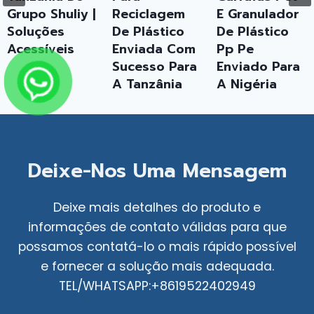
 Shuliy |
Reciclagem
E Granulador
1000
ões
De Plástico
De Plástico
Envia
íveis
Enviada Com
Pp Pe
Moça
Sucesso Para
Enviado Para
A Tanzânia
A Nigéria
Deixe-Nos Uma Mensagem
Deixe mais detalhes do produto e
informações de contato válidas para que
possamos contatá-lo o mais rápido possível
e fornecer a solução mais adequada.
TEL/WHATSAPP:+8619522402949