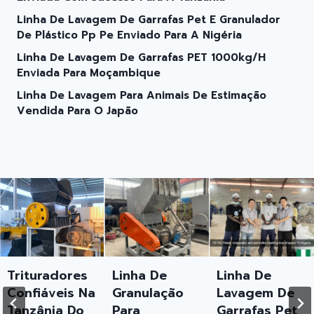
Linha De Lavagem De Garrafas Pet E Granulador
De Plástico Pp Pe Enviado Para A Nigéria
Linha De Lavagem De Garrafas PET 1000kg/H
Enviada Para Moçambique
Linha De Lavagem Para Animais De Estimação
Vendida Para O Japão
radores
Linha De
Linha De
Linha
eis ​​​​na
Granulação
Lavagem De
Lava
nia Do
Para
Garrafas Pet
Garra